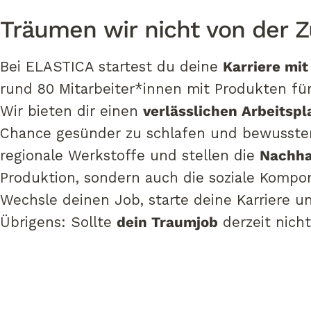
Deine
Karriere
bei
Elasti
Träumen
wir
nicht
von
der
Z
Startet
hier
und
jetzt
Bei ELASTICA startest du deine
Karriere mi
rund 80 Mitarbeiter*innen mit Produkten fü
Wir bieten dir einen
verlässlichen Arbeitspl
Chance gesünder zu schlafen und bewusster 
regionale Werkstoffe und stellen die
Nachhal
Produktion, sondern auch die soziale Kompo
Wechsle deinen Job, starte deine Karriere u
Übrigens: Sollte
dein Traumjob
derzeit nicht