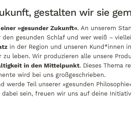
ca
ukunft,
gestalten
wir
sie
gem
t einer »gesunder Zukunft«
. An unserem Stan
r den gesunden Schlaf und wer weiß – vielle
atz
in der Region und unseren Kund*innen in 
zu leben. Wir produzieren alle unsere Prod
tigkeit in den Mittelpunkt
. Dieses Thema re
nente wird bei uns großgeschrieben.
nd werde Teil unserer »gesunden Philosophie«
 dabei sein, freuen wir uns auf deine Initia